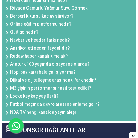
Hipergami nedir kırmızı hap?
Rüyada Çamurlu Yağmur Suyu Görmek
Berberlik kursu kaç ay sürüyor?
Online eğitim platformu nedir?
Quit go nedir?
Navbar ve header farkı nedir?
Antrikot eti neden faydalıdır?
Rudaw haber kanalı kime ait?
Atatürk 100 yaşında olsaydı ne olurdu?
Hopi pay kartı hala çalışıyor mu?
Dijital ve dijitalleşme arasındaki fark nedir?
M3 çipinin performansı nasıl test edildi?
Locke key kaç yaş üstü?
Futbol maçında devre arası ne anlama gelir?
NBA TV hangi kanalda yayın akışı
SPONSOR BAĞLANTILAR