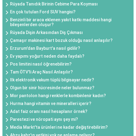
Rüyada Tanıdık Birinin Cebime Para Koyması
En çok tutulan Ford SUV hangisi?
Benzinli bir araca eklenen yakıt katkı maddesi hangi
bileşenlerden oluşur?
Rüyada Dişin Arkasından Diş Çıkması
Çamaşır makinesi kart bozuk olduğu nasıl anlaşılır?
Erzurum'dan Bayburt'a nasıl gidilir?
Ev yapımı yoğurt neden daha faydalı?
Pos limitini nasıl öğrenebilirim?
Tam ÖTV'li Araç Nasıl Anlaşılır?
Ilk elektronik vakum tüplü bilgisayar nedir?
Olgun bir sinir hücresinde neler bulunmaz?
Mor pantolon hangi renklerle kombinlenir kadın?
Hurma hangi vitamin ve mineralleri içerir?
Adat faiz oranı nasıl hesaplanır örnek?
Parestezi ve nöropati aynı şey mi?
Media Markt'ta ürünleri ne kadar değiştirebilirim?
Ahzu kabz'ın yetkisi yok ne anlama geliyor?