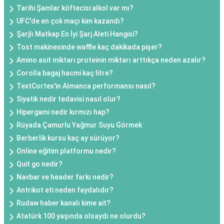
Tarihi Şamlar köftecisi alkol var mı?
UFC'de en çok maçı kim kazandı?
Şarjlı Matkap En İyi Şarj Aleti Hangisi?
Tost makinesinde waffle kaç dakikada pişer?
Amino asit miktarı proteinin miktarı arttıkça neden azalır?
Corolla bagaj hacmi kaç litre?
TextCortex'in Almanca performansı nasıl?
Siyatik nedir tedavisi nasıl olur?
Hipergami nedir kırmızı hap?
Rüyada Çamurlu Yağmur Suyu Görmek
Berberlik kursu kaç ay sürüyor?
Online eğitim platformu nedir?
Quit go nedir?
Navbar ve header farkı nedir?
Antrikot eti neden faydalıdır?
Rudaw haber kanalı kime ait?
Atatürk 100 yaşında olsaydı ne olurdu?