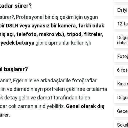
kadar sürer?
En iy
sürer?,
Profesyonel bir dış çekim için uygun
12 ta
bir DSLR veya aynasız bir kamera, farklı odak
ş açı, telefoto, makro vb.), tripod, filtreler,
Düğün
e yedek batarya
gibi ekipmanlar kullanışlı
daha
Fotoğ
l başlanır?
6 fot
anır?,
Eğer aile ve arkadaşlar ile fotoğraflar
Kına 
elin ve damadın ayrı portreleri çekilirse ortalama
ok detay gelin ve damat tarafından talep
Düğün
dar çok zaman alır diyebiliriz.
Genel olarak dış
Gece 
ürer
.
Sokak