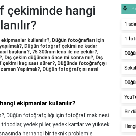
f çekiminde hangi
Bl
anılır?
1 ade
1 fot
kipmanlar kullanılır?, Düğün fotoğrafları için
r yapılmalı?, Düğün fotoğraf çekimi ne kadar
sıl başlanır?, 75 300mm lens ile ne çekilir?,
Düğün
r?, Dış çekim düğünden önce mi sonra mı?, Dış
f çekimi kaç saat sürer?, Düğünde fotoğrafçıyı
Sokak
 zaman Yapılmalı?, Düğün fotoğrafçısı nasıl
Düğün
YouTu
angi ekipmanlar kullanılır?
Bir d
s?, Düğün fotoğrafçılığı için fotoğraf makinesi
 tripodlar, yedek piller, yedek kartlar ve yüksek
Hangi
 esnasında herhangi bir teknik problemle