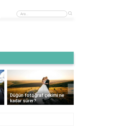
›
Quit go nedir?
›
Bir düğün fotoğrafçısı ne
Düğün fotoğraf çekimi 
kadar kazanır?
hangi mevsim daha uy