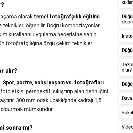
kulla
r?
k aşama olarak
temel fotoğrafçılık eğitimi
Düğün
ekipm
teknikleri öğrenilir. Doğru kompozisyonlar
kim kurallarını uygulama becerisine sahip
Insta
ün fotoğrafçılığına özgü çekim teknikleri
Düğün
Tazm
r alır?
olur?
?,
Spor, portre, vahşi yaşam vs. fotoğrafları
Düğün
foto etkisi perspektifi sıkıştırıp alan derinliğini
Dava 
laştırır. 300 mm odak uzaklığında kadrajı 1,5
a doldurmak mümkündür.
Sokak
mi sonra mı?
Video