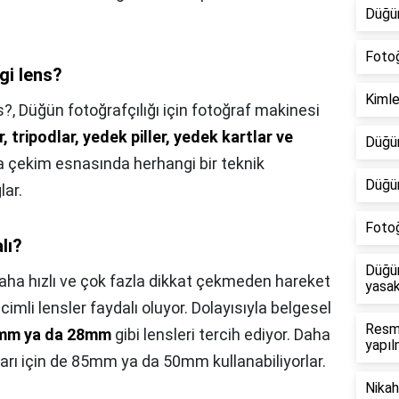
Düğü
Fotoğ
gi lens?
Kimle
s?,
Düğün fotoğrafçılığı için fotoğraf makinesi
r, tripodlar, yedek piller, yedek kartlar ve
Düğün
 çekim esnasında herhangi bir teknik
Düğün
lar.
Fotoğ
lı?
Düğün
aha hızlı ve çok fazla dikkat çekmeden hareket
yasak
mli lensler faydalı oluyor. Dolayısıyla belgesel
Resmi
mm ya da 28mm
gibi lensleri tercih ediyor. Daha
yapıl
ları için de 85mm ya da 50mm kullanabiliyorlar.
Nikah