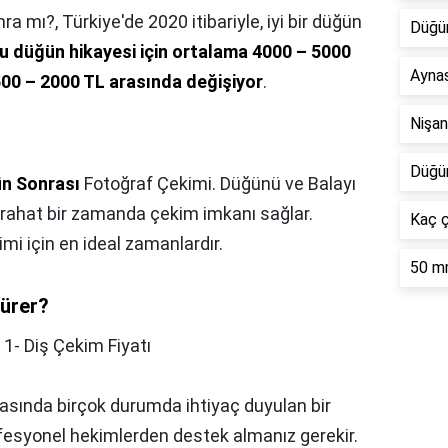
nra mı?,
Türkiye'de 2020 itibariyle, iyi bir düğün
Düğün
u düğün hikayesi için ortalama 4000 – 5000
Aynas
500 – 2000 TL arasında değişiyor
.
Nişan
Düğün
n Sonrası
Fotoğraf Çekimi. Düğünü ve Balayı
a rahat bir zamanda çekim imkanı sağlar.
Kaç ç
i için en ideal zamanlardır.
50 mm
sürer?
,
1- Diş Çekim Fiyatı
masında birçok durumda ihtiyaç duyulan bir
ofesyonel hekimlerden destek almanız gerekir.