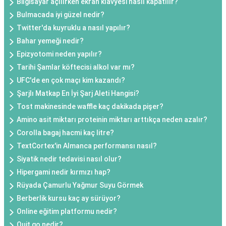
Bilgisayar açılırken ekran klavyesi nasıl kapatılır?
Bulmacada iyi güzel nedir?
Twitter'da kuyruklu a nasıl yapılır?
Bahar yemeği nedir?
Epizyotomi neden yapılır?
Tarihi Şamlar köftecisi alkol var mı?
UFC'de en çok maçı kim kazandı?
Şarjlı Matkap En İyi Şarj Aleti Hangisi?
Tost makinesinde waffle kaç dakikada pişer?
Amino asit miktarı proteinin miktarı arttıkça neden azalır?
Corolla bagaj hacmi kaç litre?
TextCortex'in Almanca performansı nasıl?
Siyatik nedir tedavisi nasıl olur?
Hipergami nedir kırmızı hap?
Rüyada Çamurlu Yağmur Suyu Görmek
Berberlik kursu kaç ay sürüyor?
Online eğitim platformu nedir?
Quit go nedir?