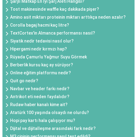
Şarjlı Matkap En İyi Şarj Aleti Hangisi?
Tost makinesinde waffle kaç dakikada pişer?
Amino asit miktarı proteinin miktarı arttıkça neden azalır?
Corolla bagaj hacmi kaç litre?
TextCortex'in Almanca performansı nasıl?
Siyatik nedir tedavisi nasıl olur?
Hipergami nedir kırmızı hap?
Rüyada Çamurlu Yağmur Suyu Görmek
Berberlik kursu kaç ay sürüyor?
Online eğitim platformu nedir?
Quit go nedir?
Navbar ve header farkı nedir?
Antrikot eti neden faydalıdır?
Rudaw haber kanalı kime ait?
Atatürk 100 yaşında olsaydı ne olurdu?
Hopi pay kartı hala çalışıyor mu?
Dijital ve dijitalleşme arasındaki fark nedir?
M3 çipinin performansı nasıl test edildi?